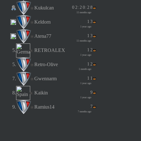
Kukulcan
0
2
:
2
0
:
2
8
11 months ago
Keldorn
1
3
1 year ago
Atena77
1
3
11 months ago
5.
RETROALEX
1
2
1 year ago
5.
Retro-Olive
1
2
1 month ago
7.
Gwennarm
1
1
1 year ago
8.
Kaikin
9
1 year ago
9.
Ramius14
7
7 months ago