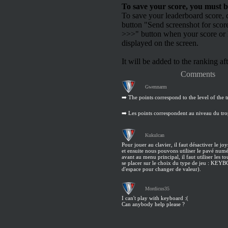
To save your score, you must b
To save your leaderboard score, c
button "Send screenshot for scor
>>>" button when your score or h
displayed on the screen.
It will be added to the ranking aft
Comments
Gwennarm
➡️ The points correspond to the level of the
➡️ Les points correspondent au niveau du tr
Kukulcan
Pour jouer au clavier, il faut désactiver le joy
et ensuite nous pouvons utiliser le pavé nu
avant au menu principal, il faut utiliser les 
se placer sur le choix du type de jeu : KE
d'espace pour changer de valeur).
Mordicus35
I can't play with keyboard :(
Can anybody help please ?