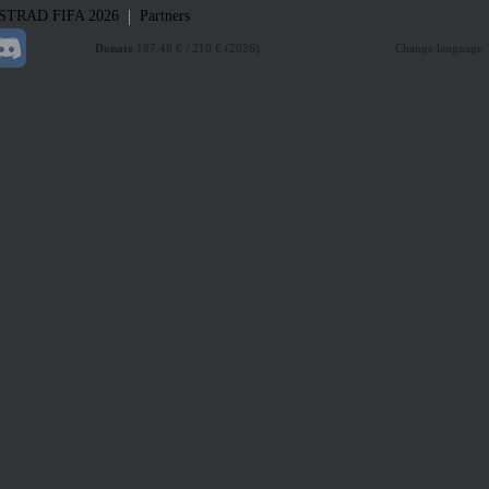
|
STRAD
FIFA 2026
Partners
Donate
187.48 € / 210 € (2026)
Change language