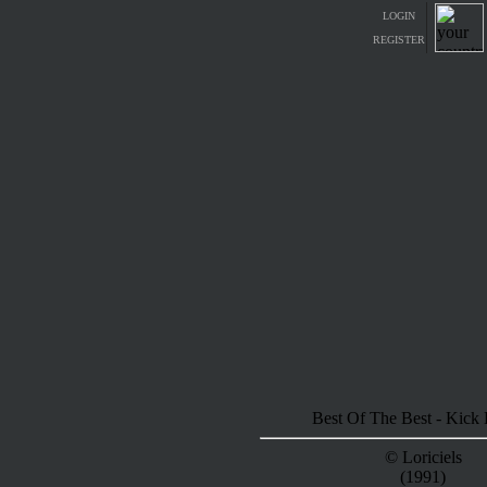
LOGIN
REGISTER
Best Of The Best - Kick
© Loriciels
(1991)