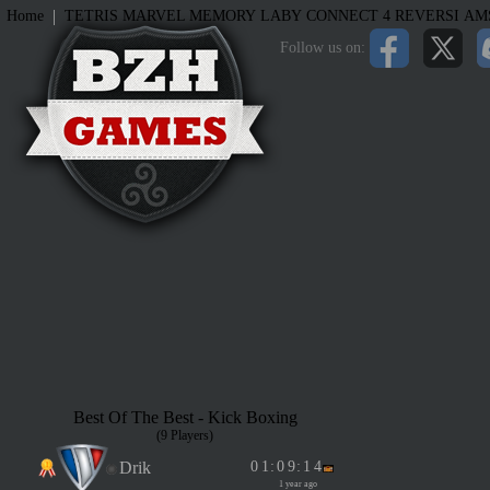
|
Home
TETRIS
MARVEL MEMORY
LABY
CONNECT 4
REVERSI
AM
Follow us on:
Best Of The Best - Kick Boxing
(9 Players)
Drik
0
1
:
0
9
:
1
4
1 year ago