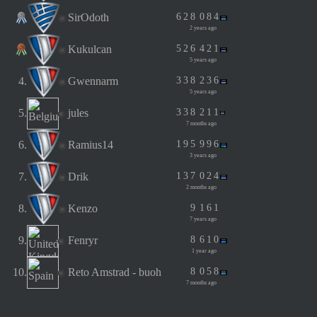
SirOdoth
6
2
8
0
8
4
2 years ago
Kukulcan
5
2
6
4
2
1
5 years ago
4.
Gwennarm
3
3
8
2
3
6
5 years ago
5.
jules
3
3
8
2
1
1
7 months ago
6.
Ramius14
1
9
5
9
9
6
3 years ago
7.
Drik
1
3
7
0
2
4
2 months ago
8.
Kenzo
9
1
6
1
7 years ago
9.
Fenryr
8
6
1
0
1 year ago
10.
Reto Amstrad - buoh
8
0
5
8
7 months ago