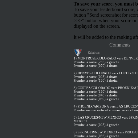
To save your score, you must b
To save your leaderboard score, c
button "Send screenshot for scor
>>>" button when your score or h
displayed on the screen.
It will be added to the ranking aft
Comments
Kukulcan
1) MONTROSE/COLORADO vers DENVE
Prendre la sortie (285) à gauche.
Prendre la sortie (070) à droite.
2) DENVER/COLORADO vers CORTEZ/C
Prendre la sortie (025) à droite.
Prendre la sortie (160) à droite.
3) CORTEZ/COLORADO vers PHOENIX/A
Prendre la sortie (160) à droite.
Prendre la sortie (040) a droite.
Prendre la sortie (089) a gauche.
4) PHOENIX/ARIZONA vers LAS CRUCE
Prendre aucune sortie et vous arriverez a bon
5) LAS CRUCES/NEW MEXICO vers SPR
MEXICO
Prendre la sortie (025) à gauche.
6) SPRINGER/NEW MEXICO vers PRICE/
Prendre la sortie (056) à gauche.