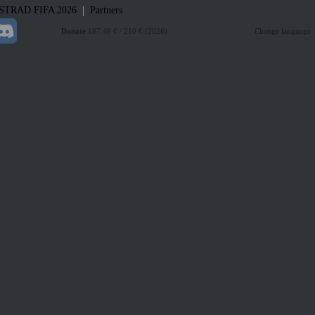
|
STRAD
FIFA 2026
Partners
Donate
187.48 € / 210 € (2026)
Change language