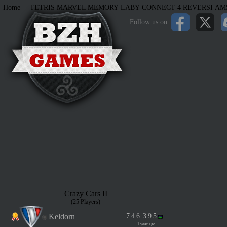
|
Home
TETRIS
MARVEL MEMORY
LABY
CONNECT 4
REVERSI
AM
Follow us on:
Crazy Cars II
(25 Players)
Keldorn
7
4
6
3
9
5
1 year ago