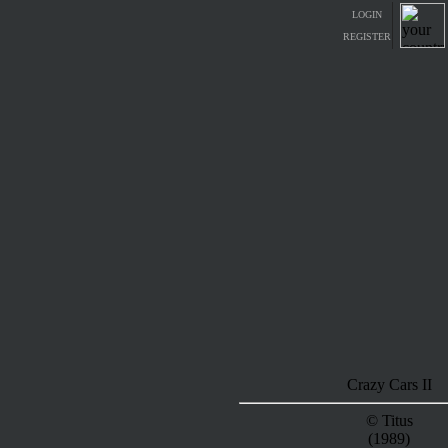
LOGIN
REGISTER
Crazy Cars II
© Titus
(1989)