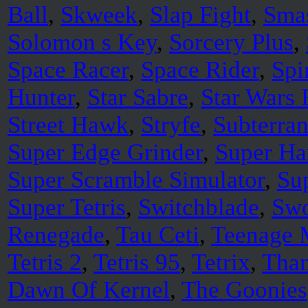
Ball
,
Skweek
,
Slap Fight
,
Sma
Solomon s Key
,
Sorcery Plus
,
Space Racer
,
Space Rider
,
Spi
Hunter
,
Star Sabre
,
Star Wars 
Street Hawk
,
Stryfe
,
Subterran
Super Edge Grinder
,
Super H
Super Scramble Simulator
,
Sup
Super Tetris
,
Switchblade
,
Swo
Renegade
,
Tau Ceti
,
Teenage M
Tetris 2
,
Tetris 95
,
Tetrix
,
Than
Dawn Of Kernel
,
The Goonies