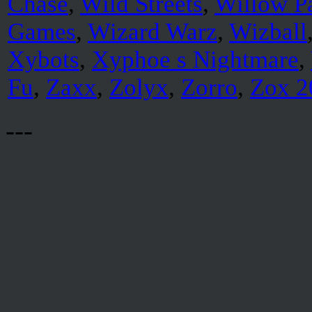
Chase
,
Wild Streets
,
Willow Pa
Games
,
Wizard Warz
,
Wizball
Xybots
,
Xyphoe s Nightmare
,
Fu
,
Zaxx
,
Zolyx
,
Zorro
,
Zox 2
---