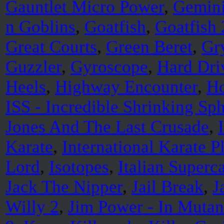
Gauntlet Micro Power
,
Gemin
n Goblins
,
Goatfish
,
Goatfish 
Great Courts
,
Green Beret
,
Gr
Guzzler
,
Gyroscope
,
Hard Dri
Heels
,
Highway Encounter
,
H
ISS - Incredible Shrinking Sp
Jones And The Last Crusade
,
Karate
,
International Karate P
Lord
,
Isotopes
,
Italian Superc
Jack The Nipper
,
Jail Break
,
J
Willy 2
,
Jim Power - In Mutan