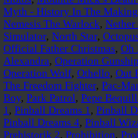
Myth - History In The Making
Nemesis The Warlock
,
Nether
Simulator
,
North Star
,
Octopu
Official Father Christmas
,
Oh
Alexandra
,
Operation Gunshi
Operation Wolf
,
Othello
,
Out 
The Freedom Fighter
,
Pac-Ma
Boy
,
Park Patrol
,
Pepe Bequill
1
,
Pinball Dreams 1
,
Pinball 
Pinball Dreams 4
,
Pinball Wiz
Prehistorik 2
,
Prohibition
,
Pro