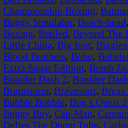
Championship Boxing
,
Batma
Buggy Simulator
,
Beach-head
Boxing
,
Betiled
,
Beyond The I
Little China
,
Big foot
,
Biggles
Blood Brothers
,
Bobo
,
Bobsle
Extra Sugar Edition
,
Bomb Jac
Boulder Dash 2
,
Boulder Dash
Brainstorm
,
Bravestarr
,
Break
Bubble Bobble
,
Bug s Quest 2
Buggy Boy
,
Cap-Man
,
Captai
Defies The Doom Tube
,
Carlo