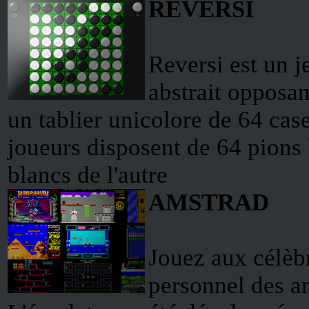
REVERSI
Reversi est un j
abstrait opposan
un tablier unicolore de 64 case
joueurs disposent de 64 pions b
blancs de l'autre
AMSTRAD
Jouez aux célèbr
personnel des a