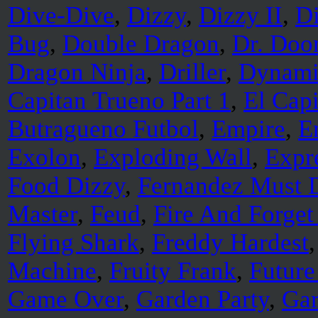
Dive-Dive
,
Dizzy
,
Dizzy II
,
Di
Bug
,
Double Dragon
,
Dr. Doo
Dragon Ninja
,
Driller
,
Dynami
Capitan Trueno Part 1
,
El Capi
Butragueno Futbol
,
Empire
,
E
Exolon
,
Exploding Wall
,
Expr
Food Dizzy
,
Fernandez Must 
Master
,
Feud
,
Fire And Forget 
Flying Shark
,
Freddy Hardest
Machine
,
Fruity Frank
,
Future
Game Over
,
Garden Party
,
Gar