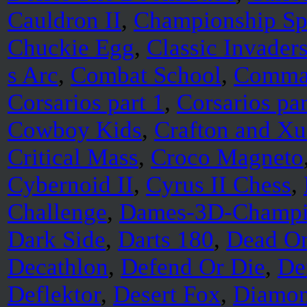
Cauldron II
,
Championship Sp
Chuckie Egg
,
Classic Invader
s Arc
,
Combat School
,
Comma
Corsarios part 1
,
Corsarios par
Cowboy Kids
,
Crafton and X
Critical Mass
,
Croco Magneto
Cybernoid II
,
Cyrus II Chess
,
Challenge
,
Dames-3D-Champ
Dark Side
,
Darts 180
,
Dead O
Decathlon
,
Defend Or Die
,
De
Deflektor
,
Desert Fox
,
Diamon