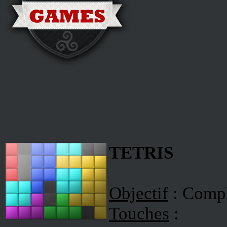
TETRIS
Objectif
: Compl
Touches
: