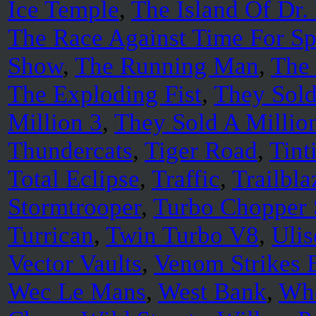
Ice Temple
,
The Island Of Dr.
The Race Against Time For Sp
Show
,
The Running Man
,
The 
The Exploding Fist
,
They Sold
Million 3
,
They Sold A Million
Thundercats
,
Tiger Road
,
Tint
Total Eclipse
,
Traffic
,
Trailbla
Stormtrooper
,
Turbo Chopper 
Turrican
,
Twin Turbo V8
,
Ulis
Vector Vaults
,
Venom Strikes 
Wec Le Mans
,
West Bank
,
Who