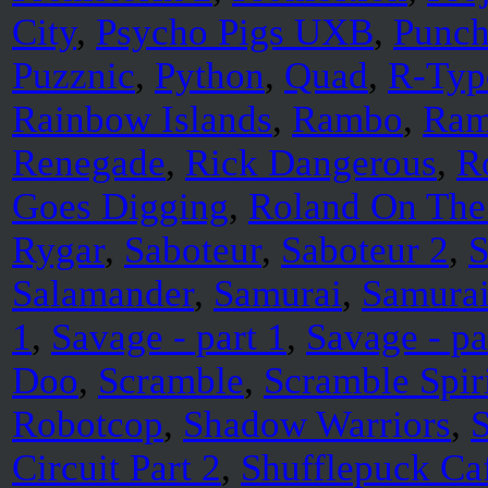
City
,
Psycho Pigs UXB
,
Punch
Puzznic
,
Python
,
Quad
,
R-Typ
Rainbow Islands
,
Rambo
,
Ram
Renegade
,
Rick Dangerous
,
R
Goes Digging
,
Roland On The
Rygar
,
Saboteur
,
Saboteur 2
,
S
Salamander
,
Samurai
,
Samurai
1
,
Savage - part 1
,
Savage - pa
Doo
,
Scramble
,
Scramble Spir
Robotcop
,
Shadow Warriors
,
S
Circuit Part 2
,
Shufflepuck Ca