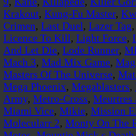
9
,
Kane
,
Killapede
,
Killer Gor
Krakout
,
Kung-Fu Master
,
Kw
Crimen
,
Last Duel
,
Lazer Tag
Licence To Kill
,
Light Force
,
And Let Die
,
Lode Runner
,
M
Mach 3
,
Mad Mix Game
,
Mag
Masters Of The Universe
,
Mat
Mega Phoenix
,
Megablasters
,
Army
,
Metro-Cross
,
Meurtres 
Miami Vice
,
Mikie
,
Mission E
Molecularr 2
,
Monty On The 
Motos
,
Mountie Mick s Death