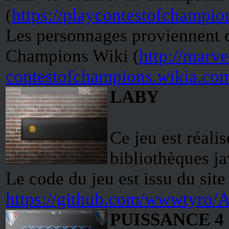
(
https://playcontestofchampi
Les personnages proviennent 
Champions Wiki (
http://marve
contestofchampions.wikia.co
LABY
Ce jeu est réalis
bibliothèques ja
Le code du jeu est issu du site
https://github.com/wwwtyro/A
PUISSANCE 4