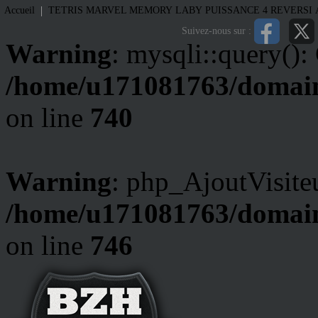
|
Accueil
TETRIS
MARVEL MEMORY
LABY
PUISSANCE 4
REVERSI
Suivez-nous sur :
Warning
: mysqli::query():
/home/u171081763/domain
on line
740
Warning
: php_AjoutVisiteu
/home/u171081763/domain
on line
746