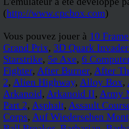
L'émulateur a été développé
(
http://www.cpcbox.com
)
Vous pouvez jouer à
10 Frame
Grand Prix
,
3D Quark Invader
Starstrike
,
5e Axe
,
6 Computer
Fighter
,
After Burner
,
After Th
2
,
Alien Highway
,
Alloy Box
,
Arkanoid
,
Arkanoid II
,
Army M
Part 2
,
Asphalt
,
Assault Cours
Corps
,
Auf Wiedersehen Mont
Ball Breaker
,
Barbarian
,
Barba