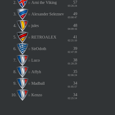
57
2.
Arni the Viking
03:26:24
49
3.
Alexander Seleznev
03:00:47
48
4.
jules
04:09:16
41
5.
RETROALEX
02:21:10
39
6.
SirOdoth
02:47:39
38
7.
Luco
01:20:29
35
8.
Affyh
02:06:24
34
9.
Madball
01:05:57
34
10.
Kenzo
02:25:14