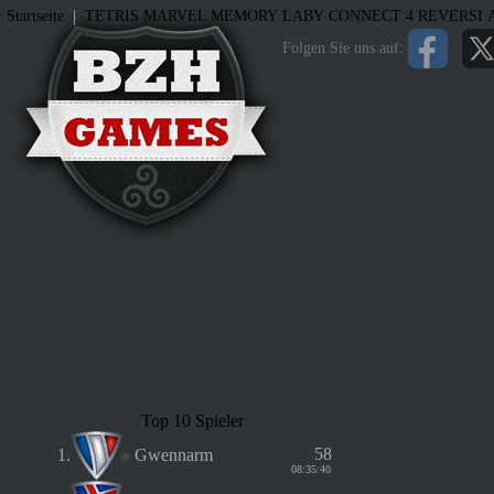
|
Startseite
TETRIS
MARVEL MEMORY
LABY
CONNECT 4
REVERSI
Folgen Sie uns auf:
Top 10 Spieler
58
1.
Gwennarm
08:35:40