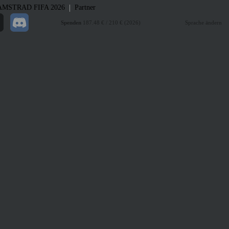
|
AMSTRAD
FIFA 2026
Partner
Spenden
187.48 € / 210 € (2026)
Sprache ändern